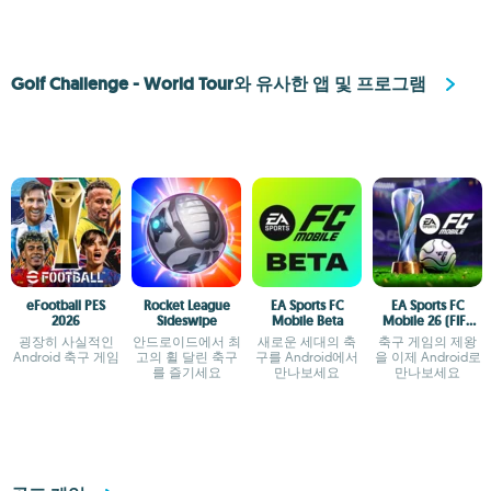
Golf Challenge - World Tour와 유사한 앱 및 프로그램
eFootball PES
Rocket League
EA Sports FC
EA Sports FC
2026
Sideswipe
Mobile Beta
Mobile 26 (FIFA
Soccer)
굉장히 사실적인
안드로이드에서 최
새로운 세대의 축
축구 게임의 제왕
Android 축구 게임
고의 휠 달린 축구
구를 Android에서
을 이제 Android로
를 즐기세요
만나보세요
만나보세요