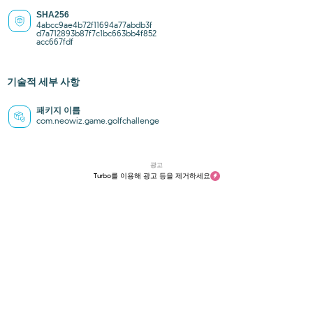
SHA256
4abcc9ae4b72f11694a77abdb3f
d7a712893b87f7c1bc663bb4f852
acc667fdf
기술적 세부 사항
패키지 이름
com.neowiz.game.golfchallenge
광고
Turbo를 이용해 광고 등을 제거하세요