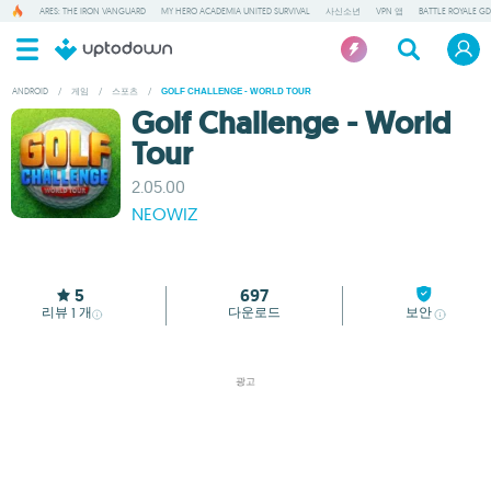
ARES: THE IRON VANGUARD
MY HERO ACADEMIA UNITED SURVIVAL
사신소년
VPN 앱
BATTLE ROYALE GD
ANDROID
/
게임
/
스포츠
/
GOLF CHALLENGE - WORLD TOUR
Golf Challenge - World
Tour
2.05.00
NEOWIZ
5
697
리뷰
개
다운로드
보안
1
광고